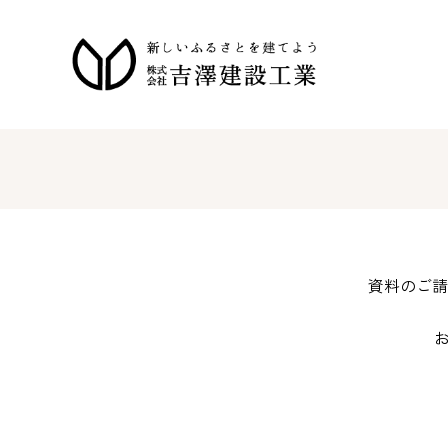
資料のご請
お