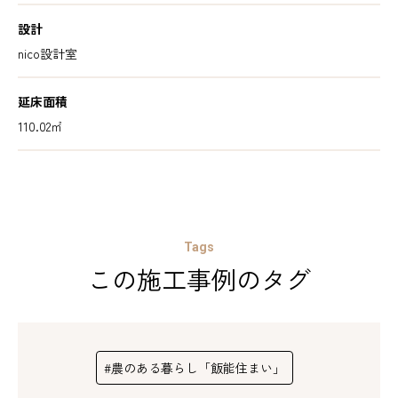
設計
nico設計室
延床面積
110.02㎡
Tags
この施工事例のタグ
#農のある暮らし「飯能住まい」